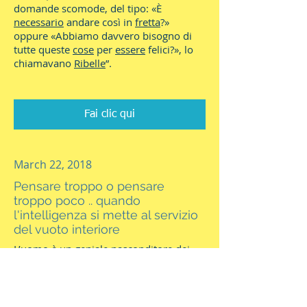
domande scomode, del tipo: «È
necessario
andare così in
fretta
?»
oppure «Abbiamo davvero bisogno di
tutte queste
cose
per
essere
felici?», lo
chiamavano
Ribelle
”.
Fai clic qui
March 22, 2018
Pensare troppo o pensare
troppo poco .. quando
l'intelligenza si mette al servizio
del vuoto interiore
L’uomo è un geniale nasconditore dei
propri stati d’animo. È una mente
geniale e creativa nella fabbricazione di
auto-inganni, nella costruzione di
sofisticate gabbie mentali entro cui