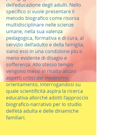
dell’educazione degli adulti. Nello
specifico si vuole presentare il
metodo biografico come risorsa
multidisciplinare nelle scienze
umane, nella sua valenza
pedagogica, formativa e di cura, al
servizio dell’adulto e della famiglia,
siano essi in una condizione più o
meno evidente di disagio e
sofferenza. Allo stesso tempo
vengono messi in risalto alcuni
aspetti critici del medesimo
orientamento, interrogandosi su
quale scientificità aspira la ricerca
educativa allorché adotti l’approccio
biografico-narrativo per lo studio
dell’età adulta e delle dinamiche
familiari.